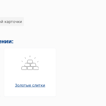
ой карточки
ении:
Золотые слитки