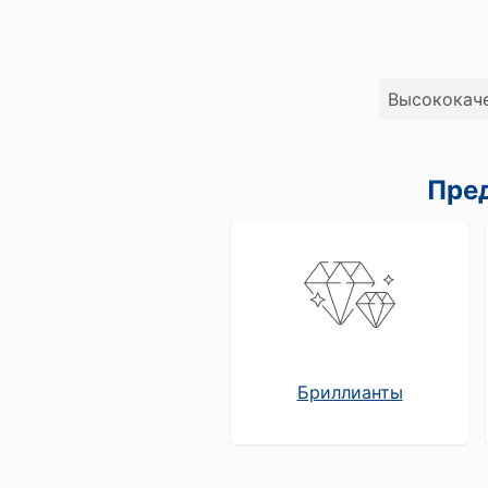
Сервисы
Ломбард онлайн
Высококаче
Мобильный ломбард
Хранение ценностей
Пред
Бонусная программа
Как получить бонусы
На что можно потратить бонусы
Бриллианты