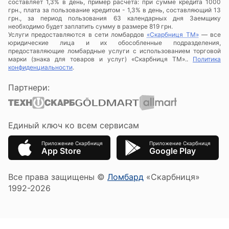
составляет 1,3% в день, пример расчета: при сумме кредита 1000
грн., плата за пользование кредитом - 1,3% в день, составляющий 13
грн., за период пользования 63 календарных дня Заемщику
необходимо будет заплатить сумму в размере 819 грн.
Услуги предоставляются в сети ломбардов
«Скарбниця ТМ»
— все
юридические лица и их обособленные подразделения,
предоставляющие ломбардные услуги с использованием торговой
марки (знака для товаров и услуг) «Скарбниця ТМ»..
Политика
конфиденциальности
.
Партнери:
Единый ключ ко всем сервисам
Приложение Скарбниця
Приложение Скарбниця
App Store
Google Play
Все права защищены ©
Ломбард
«Скарбниця»
1992-2026