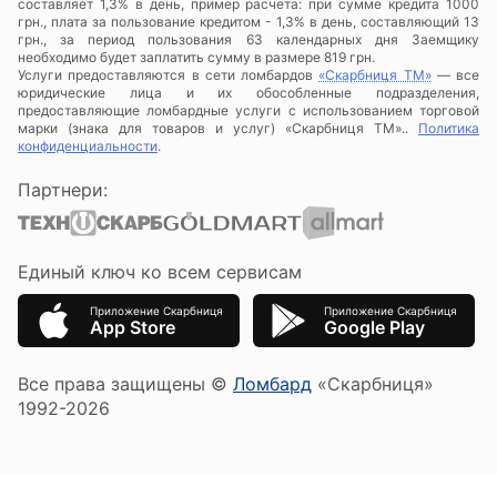
составляет 1,3% в день, пример расчета: при сумме кредита 1000
грн., плата за пользование кредитом - 1,3% в день, составляющий 13
грн., за период пользования 63 календарных дня Заемщику
необходимо будет заплатить сумму в размере 819 грн.
Услуги предоставляются в сети ломбардов
«Скарбниця ТМ»
— все
юридические лица и их обособленные подразделения,
предоставляющие ломбардные услуги с использованием торговой
марки (знака для товаров и услуг) «Скарбниця ТМ»..
Политика
конфиденциальности
.
Партнери:
Единый ключ ко всем сервисам
Приложение Скарбниця
Приложение Скарбниця
App Store
Google Play
Все права защищены ©
Ломбард
«Скарбниця»
1992-2026