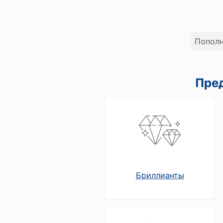
Сервисы
Ломбард онлайн
Пополн
Мобильный ломбард
Хранение ценностей
Пред
Бонусная программа
Как получить бонусы
На что можно потратить бонусы
Бриллианты