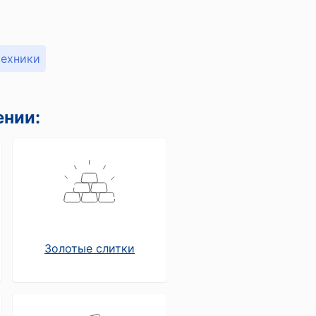
техники
ении:
Золотые слитки