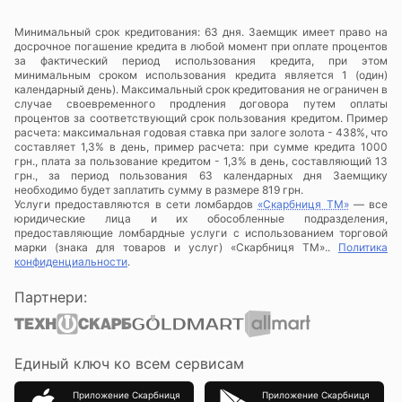
Минимальный срок кредитования: 63 дня. Заемщик имеет право на
досрочное погашение кредита в любой момент при оплате процентов
за фактический период использования кредита, при этом
минимальным сроком использования кредита является 1 (один)
календарный день). Максимальный срок кредитования не ограничен в
случае своевременного продления договора путем оплаты
процентов за соответствующий срок пользования кредитом. Пример
расчета: максимальная годовая ставка при залоге золота - 438%, что
составляет 1,3% в день, пример расчета: при сумме кредита 1000
грн., плата за пользование кредитом - 1,3% в день, составляющий 13
грн., за период пользования 63 календарных дня Заемщику
необходимо будет заплатить сумму в размере 819 грн.
Услуги предоставляются в сети ломбардов
«Скарбниця ТМ»
— все
юридические лица и их обособленные подразделения,
предоставляющие ломбардные услуги с использованием торговой
марки (знака для товаров и услуг) «Скарбниця ТМ»..
Политика
конфиденциальности
.
Партнери:
Единый ключ ко всем сервисам
Приложение Скарбниця
Приложение Скарбниця