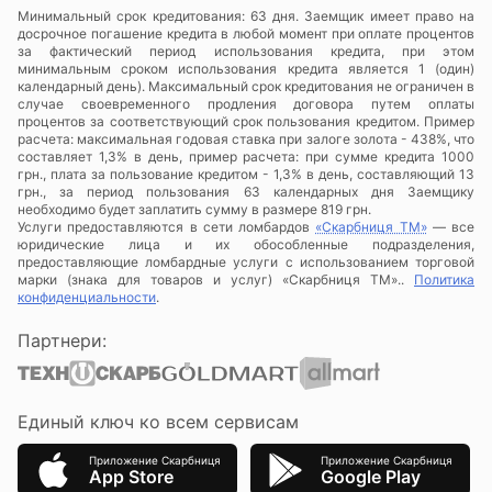
Минимальный срок кредитования: 63 дня. Заемщик имеет право на
досрочное погашение кредита в любой момент при оплате процентов
за фактический период использования кредита, при этом
минимальным сроком использования кредита является 1 (один)
календарный день). Максимальный срок кредитования не ограничен в
случае своевременного продления договора путем оплаты
процентов за соответствующий срок пользования кредитом. Пример
расчета: максимальная годовая ставка при залоге золота - 438%, что
составляет 1,3% в день, пример расчета: при сумме кредита 1000
грн., плата за пользование кредитом - 1,3% в день, составляющий 13
грн., за период пользования 63 календарных дня Заемщику
необходимо будет заплатить сумму в размере 819 грн.
Услуги предоставляются в сети ломбардов
«Скарбниця ТМ»
— все
юридические лица и их обособленные подразделения,
предоставляющие ломбардные услуги с использованием торговой
марки (знака для товаров и услуг) «Скарбниця ТМ»..
Политика
конфиденциальности
.
Партнери:
Единый ключ ко всем сервисам
Приложение Скарбниця
Приложение Скарбниця
App Store
Google Play