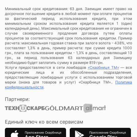
Минимальный срок кредитования: 63 дня. Заемщик имеет право на
досрочное погашение кредита в любой момент при оплате процентов
за фактический период использования кредита, при этом
минимальным сроком использования кредита является 1 (один)
календарный день). Максимальный срок кредитования не ограничен в
случае своевременного продления договора путем оплаты
процентов за соответствующий срок пользования кредитом. Пример
расчета: максимальная годовая ставка при залоге золота - 438%, что
составляет 1,3% в день, пример расчета: при сумме кредита 1000
грн., плата за пользование кредитом - 1,3% в день, составляющий 13
грн., за период пользования 63 календарных дня Заемщику
необходимо будет заплатить сумму в размере 819 грн.
Услуги предоставляются в сети ломбардов
«Скарбниця ТМ»
— все
юридические лица и их обособленные подразделения,
предоставляющие ломбардные услуги с использованием торговой
марки (знака для товаров и услуг) «Скарбниця ТМ»..
Политика
конфиденциальности
.
Партнери:
Единый ключ ко всем сервисам
Приложение Скарбниця
Приложение Скарбниця