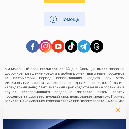
Помощь
Минимальный срок кредитования: 63 дня. Заемщик имеет право на
досрочное погашение кредита в любой момент при оплате процентов
за фактический период использования кредита, при этом
минимальным сроком использования кредита является 1 (один)
календарный день). Максимальный срок кредитования не ограничен в
случае своевременного продления договора путем оплаты
процентов за соответствующий срок пользования кредитом. Пример
расчета: максимальная годовая ставка при залоге золота - 438%, что
составляет 1,3% в день, пример расчета: при сумме кредита 1000
грн., плата за пользование кредитом - 1,3% в день, составляющий 13
грн., за период пользования 63 календарных дня Заемщику
необходимо будет заплатить сумму в размере 819 грн.
Услуги предоставляются в сети ломбардов
«Скарбниця ТМ»
— все
юридические лица и их обособленные подразделения,