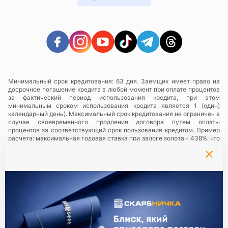
Минимальный срок кредитования: 63 дня. Заемщик имеет право на
досрочное погашение кредита в любой момент при оплате процентов
за фактический период использования кредита, при этом
минимальным сроком использования кредита является 1 (один)
календарный день). Максимальный срок кредитования не ограничен в
случае своевременного продления договора путем оплаты
процентов за соответствующий срок пользования кредитом. Пример
расчета: максимальная годовая ставка при залоге золота - 438%, что
составляет 1,3% в день, пример расчета: при сумме кредита 1000
грн., плата за пользование кредитом - 1,3% в день, составляющий 13
грн., за период пользования 63 календарных дня Заемщику
необходимо будет заплатить сумму в размере 819 грн.
Услуги предоставляются в сети ломбардов
«Скарбниця ТМ»
— все
юридические лица и их обособленные подразделения,
предоставляющие ломбардные услуги с использованием торговой
марки (знака для товаров и услуг) «Скарбниця ТМ»..
Политика
конфиденциальности
.