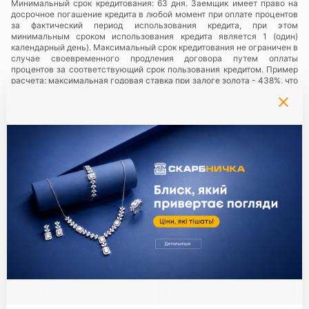
Минимальный срок кредитования: 63 дня. Заемщик имеет право на
досрочное погашение кредита в любой момент при оплате процентов
за фактический период использования кредита, при этом
минимальным сроком использования кредита является 1 (один)
календарный день). Максимальный срок кредитования не ограничен в
случае своевременного продления договора путем оплаты
процентов за соответствующий срок пользования кредитом. Пример
расчета: максимальная годовая ставка при залоге золота - 438%, что
составляет 1,3% в день, пример расчета: при сумме кредита 1000
грн., плата за пользование кредитом - 1,3% в день, составляющий 13
грн., за период пользования 63 календарных дня Заемщику
необходимо будет заплатить сумму в размере 819 грн.
Услуги предоставляются в сети ломбардов
«Скарбниця ТМ»
— все
юридические лица и их обособленные подразделения,
предоставляющие ломбардные услуги с использованием торговой
марки (знака для товаров и услуг) «Скарбниця ТМ»..
Политика
конфиденциальности
.
Партнери:
Единый ключ ко всем сервисам
Приложение Скарбниця
Приложение Скарбниця
App Store
Google Play