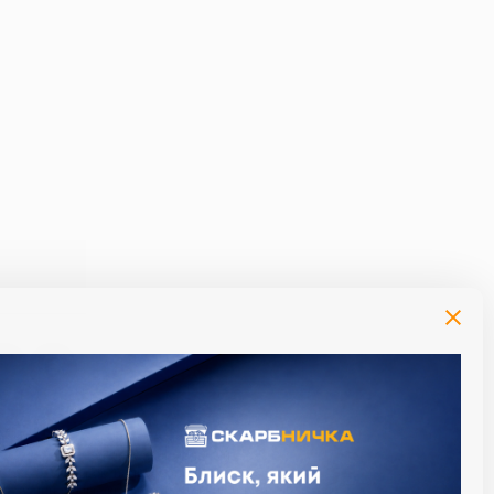
т при оплате процентов за фактический
алендарный день). Максимальный срок
тствующий срок пользования кредитом.
ета: при сумме кредита 1000 грн., плата