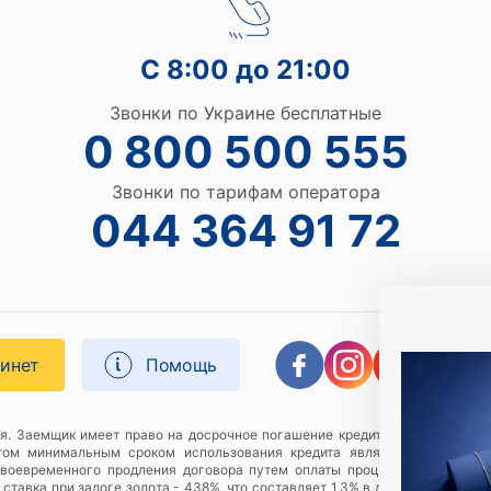
С 8:00 до 21:00
Звонки по Украине бесплатные
0 800 500 555
Звонки по тарифам оператора
044 364 91 72
бинет
Помощь
я. Заемщик имеет право на досрочное погашение кредита в любой момен
этом минимальным сроком использования кредита является 1 (один) к
своевременного продления договора путем оплаты процентов за соотве
тавка при залоге золота - 438%, что составляет 1,3% в день, пример расч