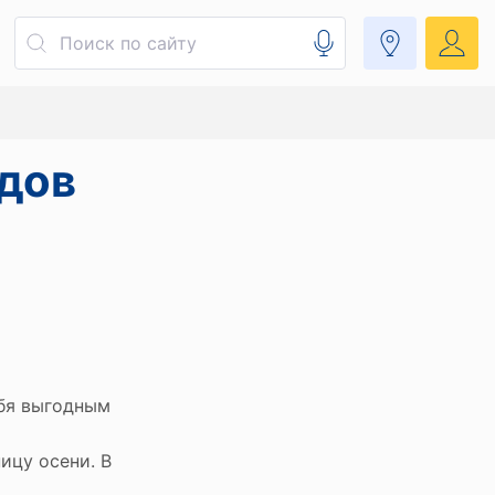
рдов
ебя выгодным
ицу осени. В