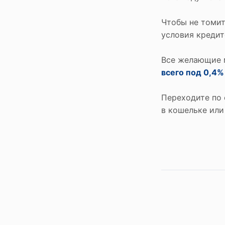
Сервисы
Чтобы не томи
Ломбард онлайн
условия кредито
Мобильный ломбард
Все желающие 
Хранение ценностей
всего под 0,4%
Бонусная программа
Переходите по 
Как получить бонусы
в кошельке или
На что можно потратить бонусы