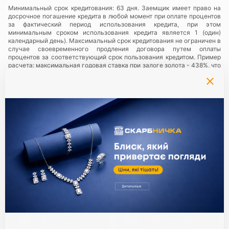
Минимальный срок кредитования: 63 дня. Заемщик имеет право на
досрочное погашение кредита в любой момент при оплате процентов
за фактический период использования кредита, при этом
минимальным сроком использования кредита является 1 (один)
календарный день). Максимальный срок кредитования не ограничен в
случае своевременного продления договора путем оплаты
процентов за соответствующий срок пользования кредитом. Пример
расчета: максимальная годовая ставка при залоге золота - 438%, что
составляет 1,3% в день, пример расчета: при сумме кредита 1000
грн., плата за пользование кредитом - 1,3% в день, составляющий 13
грн., за период пользования 63 календарных дня Заемщику
необходимо будет заплатить сумму в размере 819 грн.
Услуги предоставляются в сети ломбардов
«Скарбниця ТМ»
— все
юридические лица и их обособленные подразделения,
предоставляющие ломбардные услуги с использованием торговой
марки (знака для товаров и услуг) «Скарбниця ТМ»..
Политика
конфиденциальности
.
Партнери:
Единый ключ ко всем сервисам
Приложение Скарбниця
Приложение Скарбниця
App Store
Google Play