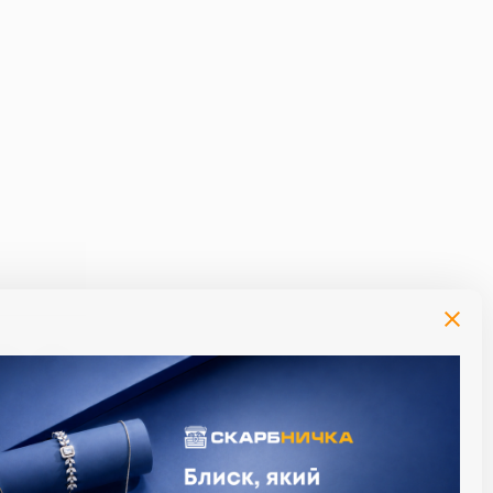
т при оплате процентов за фактический
алендарный день). Максимальный срок
тствующий срок пользования кредитом.
ета: при сумме кредита 1000 грн., плата