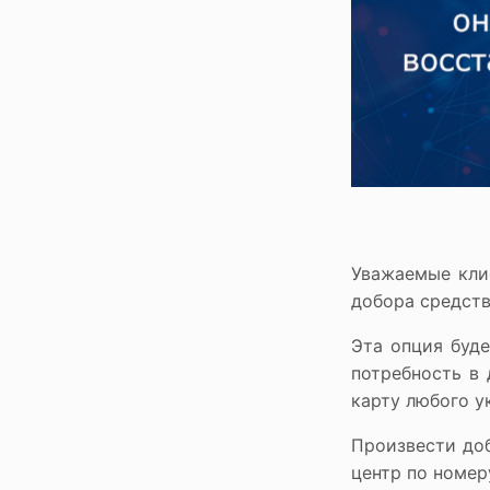
Сервисы
Ломбард онлайн
Мобильный ломбард
Хранение ценностей
Бонусная программа
Как получить бонусы
На что можно потратить бонусы
Уважаемые кли
добора средств
Эта опция буде
потребность в
карту любого у
Произвести доб
центр по номер