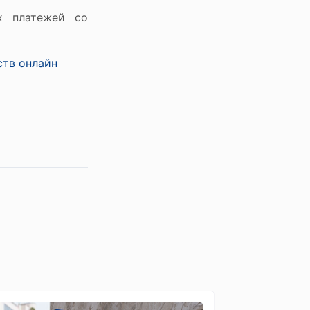
х платежей со
ств онлайн