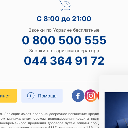
С 8:00 до 21:00
Звонки по Украине бесплатные
0 800 500 555
Звонки по тарифам оператора
044 364 91 72
бинет
Помощь
я. Заемщик имеет право на досрочное погашение кредита в любой момен
этом минимальным сроком использования кредита является 1 (один) к
своевременного продления договора путем оплаты процентов за соотве
тавка при залоге золота - 438%, что составляет 1,3% в день, пример расч