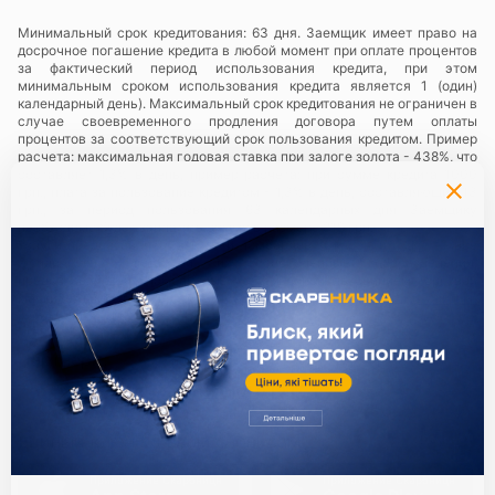
Минимальный срок кредитования: 63 дня. Заемщик имеет право на
досрочное погашение кредита в любой момент при оплате процентов
за фактический период использования кредита, при этом
минимальным сроком использования кредита является 1 (один)
календарный день). Максимальный срок кредитования не ограничен в
случае своевременного продления договора путем оплаты
процентов за соответствующий срок пользования кредитом. Пример
расчета: максимальная годовая ставка при залоге золота - 438%, что
составляет 1,3% в день, пример расчета: при сумме кредита 1000
грн., плата за пользование кредитом - 1,3% в день, составляющий 13
грн., за период пользования 63 календарных дня Заемщику
необходимо будет заплатить сумму в размере 819 грн.
Услуги предоставляются в сети ломбардов
«Скарбниця ТМ»
— все
юридические лица и их обособленные подразделения,
предоставляющие ломбардные услуги с использованием торговой
марки (знака для товаров и услуг) «Скарбниця ТМ»..
Политика
конфиденциальности
.
Партнери:
Единый ключ ко всем сервисам
Приложение Скарбниця
Приложение Скарбниця