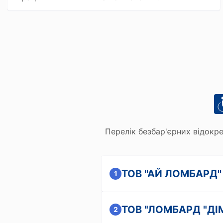
Перелік безбар'єрних відокре
ТОВ ''АЙ ЛОМБАРД''
1
ТОВ "ЛОМБАРД "ДІ
2