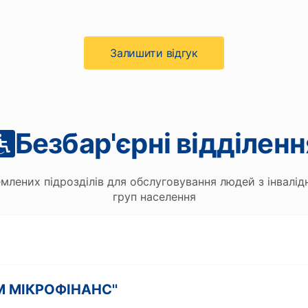
Залишити вiдгук
Безбар'єрні відділенн
млених підрозділів для обслуговування людей з інвалі
груп населення
М МІКРОФІНАНС''