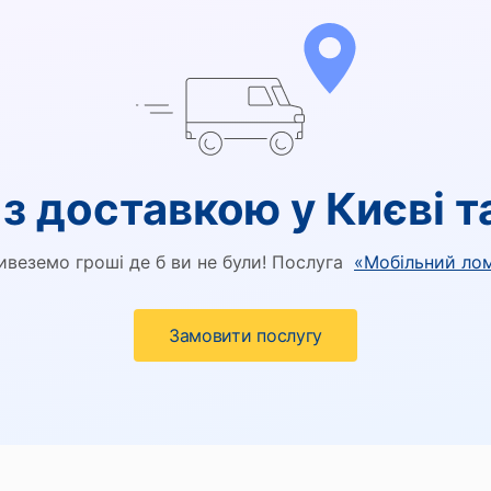
з доставкою у Києві т
ивеземо гроші де б ви не були! Послуга
«Мобільний ло
Замовити послугу