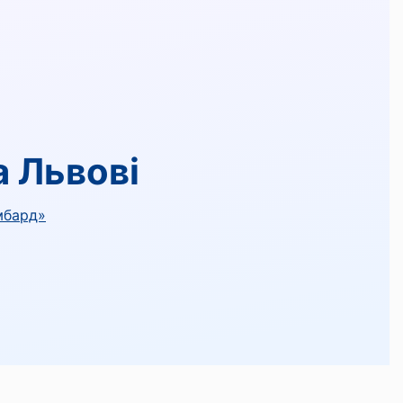
а Львові
мбард»