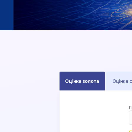
Сервіси
Ломбард онлайн
Мобільний ломбард
Зберігання цінностей
Бонусна програма
Як отримати бонуси
На що можна витратити бонуси
Оцінка золота
Оцінка 
П