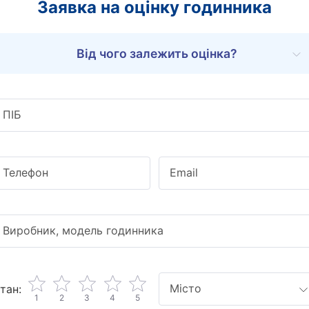
Заявка на оцінку годинника
Від чого залежить оцінка?
ПIБ
Телефон
Email
Виробник, модель годинника
Місто
тан:
1
2
3
4
5