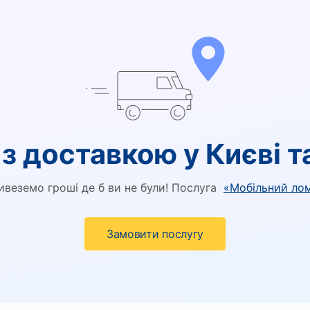
з доставкою у Києві т
ивеземо гроші де б ви не були! Послуга
«Мобільний ло
Замовити послугу