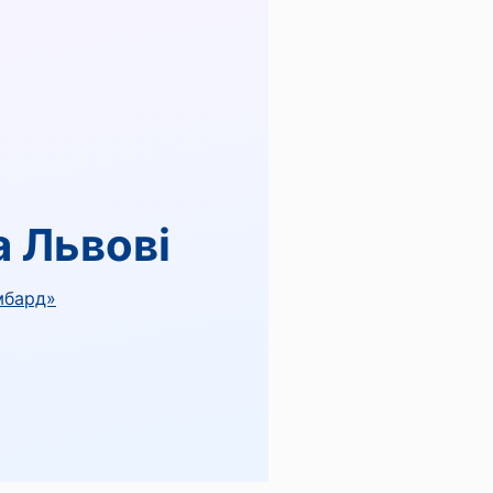
а Львові
мбард»