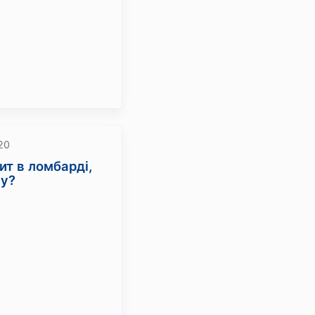
20
ит в ломбарді,
му?