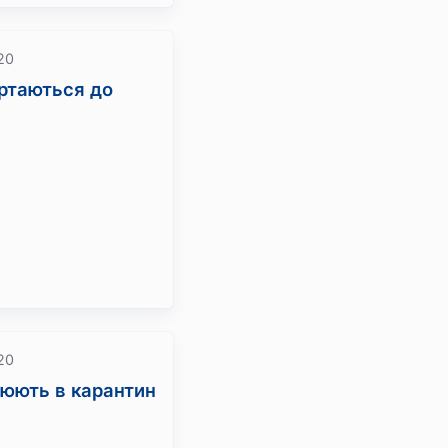
20
ертаються до
20
юють в карантин