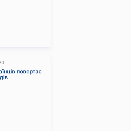
20
аїнців повертає
дів