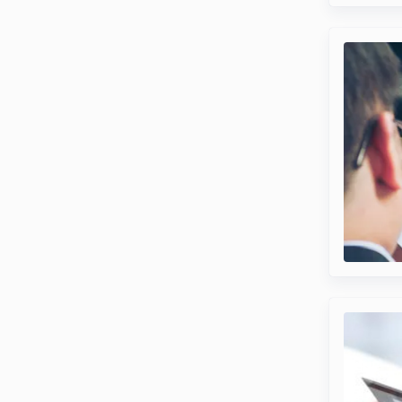
Сервіси
Ломбард онлайн
Мобільний ломбард
Зберігання цінностей
Бонусна програма
Як отримати бонуси
На що можна витратити бонуси