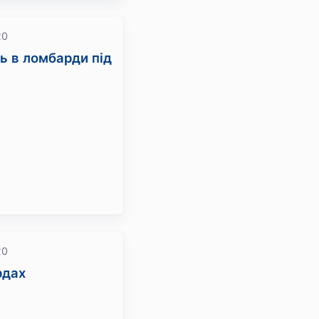
20
ь в ломбарди під
20
рдах