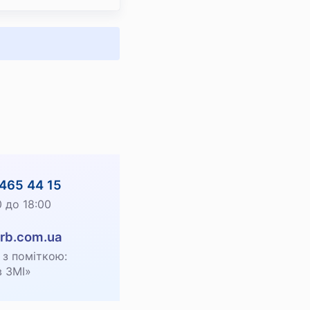
 465 44 15
0 до 18:00
rb.com.ua
 з поміткою:
в ЗМІ»