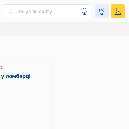
20
 у ломбарді