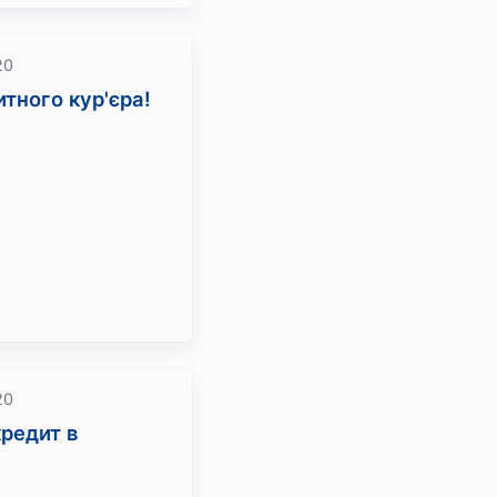
20
тного кур'єра!
20
кредит в