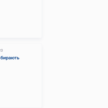
20
абирають