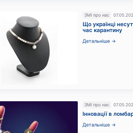
ЗМІ про нас
07.05.20
Що українці несут
час карантину
Детальніше →
ЗМІ про нас
07.05.20
Інновації в ломба
Детальніше →