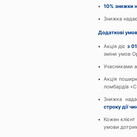
10% знижки н
Знижка нада
Додаткові умо
Акція діє
з 0
зміни умов О
Учасниками а
Акція пошир
ломбардів «С
Знижка над
строку дії чи
Кожен клієн
умови дотрим