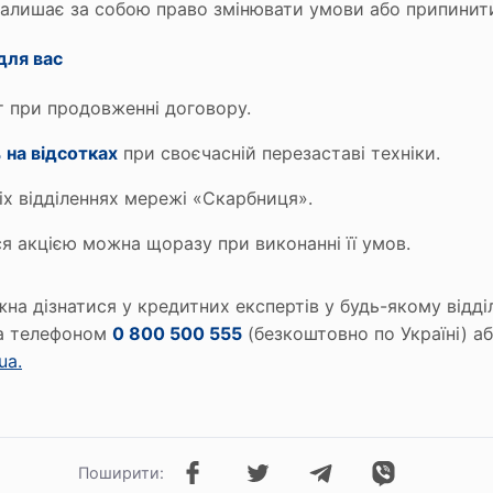
залишає за собою право змінювати умови або припинити 
для вас
 при продовженні договору.
 на відсотках
при своєчасній перезаставі техніки.
сіх відділеннях мережі «Скарбниця».
я акцією можна щоразу при виконанні її умов.
жна дізнатися у кредитних експертів у будь-якому відді
за телефоном
0 800 500 555
(безкоштовно по Україні) аб
ua.
Поширити: