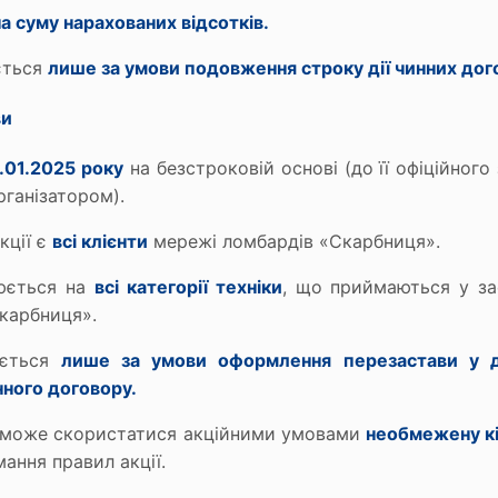
а суму нарахованих відсотків.
ється
лише за умови подовження строку дії чинних дог
ви
1.01.2025 року
на безстроковій основі (до її офіційног
рганізатором).
кції є
всі клієнти
мережі ломбардів «Скарбниця».
юється на
всі категорії техніки
, що приймаються у з
карбниця».
ається
лише за умови оформлення перезастави у д
нного договору.
т може скористатися акційними умовами
необмежену кі
ання правил акції.