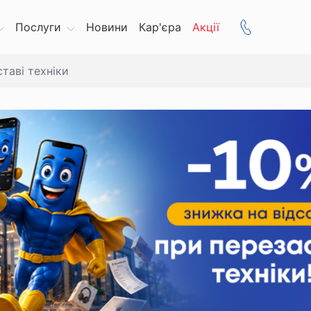
Послуги
Новини
Кар'єра
Акції
таві техніки