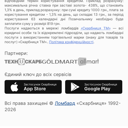
відповідний термін користування кредитом. Приклад розрахунку:
максимальна річна ставка при заставі золота- 438%, що становить
1,3% в день, приклад розрахунку: при сумі кредиту 1000 грн., плата за
користування кредитом - 1,3% на день, що складає 13 грн., за період
користування 63 календарні дні Позичальнику необхідно буде
заплатити суму у розмірі 819 грн.
Послуги надаються в мережі ломбардів
«Скарбниця ТМ»
— всі
юридичні особи та їх відокремлені підрозділи, що надають ломбардні
послуги з використанням торгівельної марки (знаку для товарів та
послуг) «Скарбниця ТМ»..
Політика конфіденційності
.
Партнери:
Єдиний ключ до всіх сервісів
Застосунок Скарбниця
Застосунок Скарбниця
App Store
Google Play
Всі права захищені ©
Ломбард
«Скарбниця» 1992-
2026