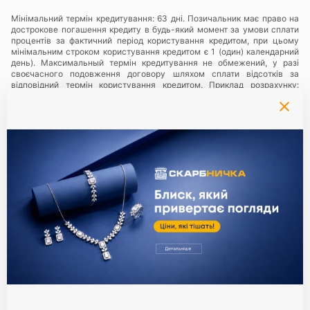
Мінімальний термін кредитування: 63 дні. Позичальник має право на
дострокове погашення кредиту в будь-який момент за умови сплати
процентів за фактичний період користування кредитом, при цьому
мінімальним строком користування кредитом є 1 (один) календарний
день). Максимальный термін кредитування не обмежений, у разі
своєчасного подовження договору шляхом сплати відсотків за
відповідний термін користування кредитом. Приклад розрахунку:
максимальна річна ставка при заставі золота- 438%, що становить
1,3% в день, приклад розрахунку: при сумі кредиту 1000 грн., плата за
користування кредитом - 1,3% на день, що складає 13 грн., за період
користування 63 календарні дні Позичальнику необхідно буде
заплатити суму у розмірі 819 грн.
Послуги надаються в мережі ломбардів
«Скарбниця ТМ»
— всі
юридичні особи та їх відокремлені підрозділи, що надають ломбардні
послуги з використанням торгівельної марки (знаку для товарів та
послуг) «Скарбниця ТМ»..
Політика конфіденційності
.
Партнери:
Єдиний ключ до всіх сервісів
Застосунок Скарбниця
Застосунок Скарбниця
App Store
Google Play