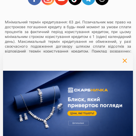
Мінімальний термін кредитування: 63 дні. Позичальник має право на
дострокове погашення кредиту в будь-який момент за умови сплати
процентів за фактичний період користування кредитом, при цьому
мінімальним строком користування кредитом є 1 (один) календарний
день). Максимальный термін кредитування не обмежений, у разі
своєчасного подовження договору шляхом сплати відсотків за
відповідний термін користування кредитом. Приклад розрахунку:
максимальна річна ставка при заставі золота- 438%, що становить
1,3% в день, приклад розрахунку: при сумі кредиту 1000 грн., плата за
користування кредитом - 1,3% на день, що складає 13 грн., за період
користування 63 календарні дні Позичальнику необхідно буде
заплатити суму у розмірі 819 грн.
Послуги надаються в мережі ломбардів
«Скарбниця ТМ»
— всі
юридичні особи та їх відокремлені підрозділи, що надають ломбардні
послуги з використанням торгівельної марки (знаку для товарів та
послуг) «Скарбниця ТМ»..
Політика конфіденційності
.
Партнери:
Єдиний ключ до всіх сервісів