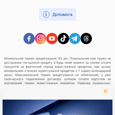
Допомога
Мінімальний термін кредитування: 63 дні. Позичальник має право на
дострокове погашення кредиту в будь-який момент за умови сплати
процентів за фактичний період користування кредитом, при цьому
мінімальним строком користування кредитом є 1 (один) календарний
день). Максимальный термін кредитування не обмежений, у разі
своєчасного подовження договору шляхом сплати відсотків за
відповідний термін користування кредитом. Приклад розрахунку:
максимальна річна ставка при заставі золота- 438%, що становить
1,3% в день, приклад розрахунку: при сумі кредиту 1000 грн., плата за
користування кредитом - 1,3% на день, що складає 13 грн., за період
користування 63 календарні дні Позичальнику необхідно буде
заплатити суму у розмірі 819 грн.
Послуги надаються в мережі ломбардів
«Скарбниця ТМ»
— всі
юридичні особи та їх відокремлені підрозділи, що надають ломбардні