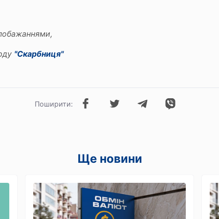
побажаннями,
рду
"Скарбниця"
Поширити:
Ще новини