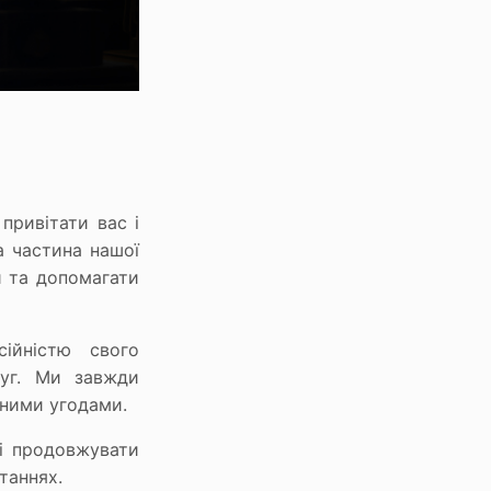
ривітати вас і
а частина нашої
и та допомагати
ійністю свого
луг. Ми завжди
ними угодами.
ві продовжувати
таннях.