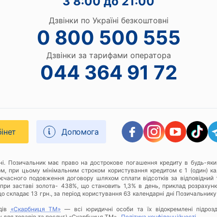
З 8:00 до 21:00
Дзвінки по Україні безкоштовні
0 800 500 555
Дзвінки за тарифами оператора
044 364 91 72
бінет
Допомога
дні. Позичальник має право на дострокове погашення кредиту в будь-яки
ом, при цьому мінімальним строком користування кредитом є 1 (один) к
оєчасного подовження договору шляхом сплати відсотків за відповідний 
при заставі золота- 438%, що становить 1,3% в день, приклад розрахунку
о складає 13 грн., за період користування 63 календарні дні Позичальнику
дів
«Скарбниця ТМ»
— всі юридичні особи та їх відокремлені підроз
у для товарів та послуг) «Скарбниця ТМ»..
Політика конфіденційності
.