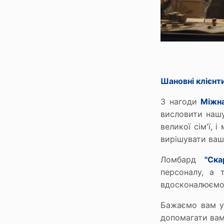
Сервіси
Ломбард онлайн
Мобільний ломбард
Зберігання цінностей
Шановні клієнт
Бонусна програма
З нагоди
Міжн
Як отримати бонуси
висловити нашу
На що можна витратити бонуси
великої сім'ї,
вирішувати ваші
Ломбард
"Ска
персоналу, а 
вдосконалюємос
Бажаємо вам ус
допомагати вам