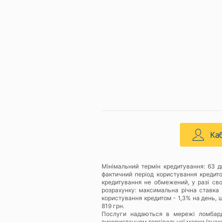
Ка
Мінімальний термін кредитування: 63 
фактичний період користування кредит
кредитування не обмежений, у разі св
розрахунку: максимальна річна ставка 
користування кредитом - 1,3% на день, щ
819 грн.
Послуги надаються в мережі ломбар
використанням торгівельної марки (знак