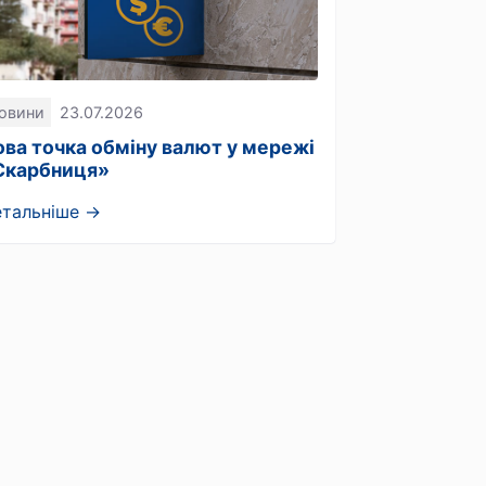
овини
23.07.2026
ова точка обміну валют у мережі
Скарбниця»
етальніше →