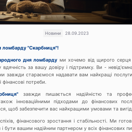
Новини
28.09.2023
и ломбарду "Скарбниця"!
ародного дня ломбарду
ми хочемо від щирого серця п
 вдячність за вашу довіру і підтримку. Ви - невід'ємн
 і ми завжди стараємося надавати вам найкращі послуг
 фінансові потреби.
рбниця"
завжди пишається надійністю та профес
також інноваційними підходами до фінансових пос
я, щоб забезпечити вас найкращими умовами та вигід
піхів, фінансового зростання і стабільності. Ми гото
 і бути вашим надійним партнером у всіх фінансових пи