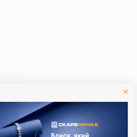
й момент за умови сплати процентів за
алендарний день). Максимальный термін
термін користування кредитом. Приклад