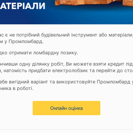
с є не потрібний будівельний інструмент або матеріали,
ам у Промломбард.
дко отримати ломбардну позику.
інчивши одну ділянку робіт, Ви можете взяти кредит під
, натомість придбати електролобзик та перейти до сто
ебе вигідний варіант та використовуйте Промломбард у
ника в роботі.
Онлайн оцінка