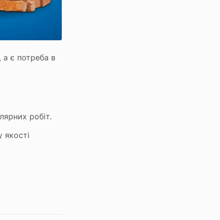
 а є потреба в
лярних робіт.
 якості