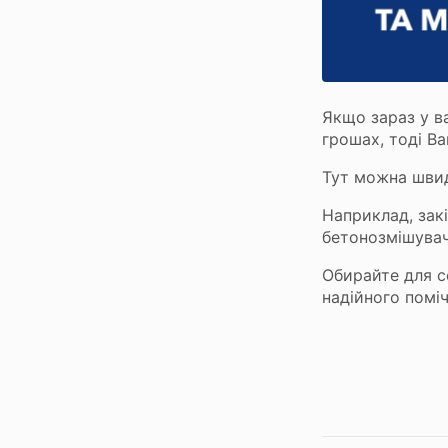
Сервіси
Ломбард онлайн
Мобільний ломбард
Якщо зараз у ва
Зберігання цінностей
грошах, тоді В
Бонусна програма
Тут можна шви
Як отримати бонуси
Наприклад, зак
На що можна витратити бонуси
бетонозмішувач
Обирайте для с
надійного поміч