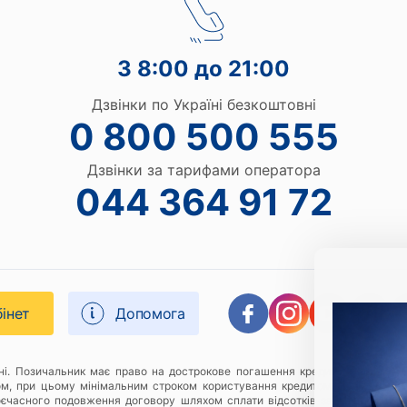
З 8:00 до 21:00
Дзвінки по Україні безкоштовні
0 800 500 555
Дзвінки за тарифами оператора
044 364 91 72
бінет
Допомога
дні. Позичальник має право на дострокове погашення кредиту в будь-яки
ом, при цьому мінімальним строком користування кредитом є 1 (один) к
оєчасного подовження договору шляхом сплати відсотків за відповідний 