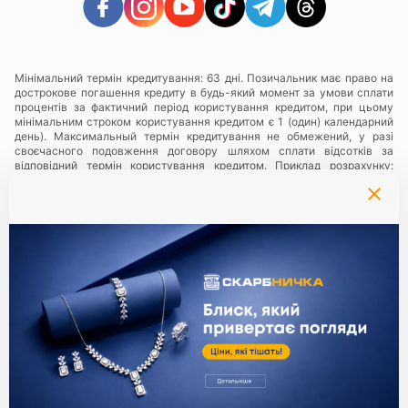
Мінімальний термін кредитування: 63 дні. Позичальник має право на
дострокове погашення кредиту в будь-який момент за умови сплати
процентів за фактичний період користування кредитом, при цьому
мінімальним строком користування кредитом є 1 (один) календарний
день). Максимальный термін кредитування не обмежений, у разі
своєчасного подовження договору шляхом сплати відсотків за
відповідний термін користування кредитом. Приклад розрахунку:
максимальна річна ставка при заставі золота- 438%, що становить
1,3% в день, приклад розрахунку: при сумі кредиту 1000 грн., плата за
користування кредитом - 1,3% на день, що складає 13 грн., за період
користування 63 календарні дні Позичальнику необхідно буде
заплатити суму у розмірі 819 грн.
Послуги надаються в мережі ломбардів
«Скарбниця ТМ»
— всі
юридичні особи та їх відокремлені підрозділи, що надають ломбардні
послуги з використанням торгівельної марки (знаку для товарів та
послуг) «Скарбниця ТМ»..
Політика конфіденційності
.
Партнери:
Єдиний ключ до всіх сервісів