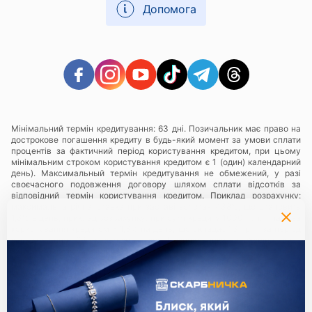
Допомога
Мінімальний термін кредитування: 63 дні. Позичальник має право на
дострокове погашення кредиту в будь-який момент за умови сплати
процентів за фактичний період користування кредитом, при цьому
мінімальним строком користування кредитом є 1 (один) календарний
день). Максимальный термін кредитування не обмежений, у разі
своєчасного подовження договору шляхом сплати відсотків за
відповідний термін користування кредитом. Приклад розрахунку:
максимальна річна ставка при заставі золота- 438%, що становить
1,3% в день, приклад розрахунку: при сумі кредиту 1000 грн., плата за
користування кредитом - 1,3% на день, що складає 13 грн., за період
користування 63 календарні дні Позичальнику необхідно буде
заплатити суму у розмірі 819 грн.
Послуги надаються в мережі ломбардів
«Скарбниця ТМ»
— всі
юридичні особи та їх відокремлені підрозділи, що надають ломбардні
послуги з використанням торгівельної марки (знаку для товарів та
послуг) «Скарбниця ТМ»..
Політика конфіденційності
.