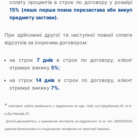
сплату процентів в строк по договору у розмірі
15% (лише перша повна перезастава або викуп
предмету застави).
При здійсненні другої та наступної повної сплати
відсотків за існуючим договором:
на строк
7 днів
в строк по договору, клієнт
отримує знижку
5%;
на строк
14 днів
в строк по договору, клієнт
отримує знижку
7%.
*
ювелірне срібле приймають у відділеннях за адр.: Київ, вул.Щербакова,45 та б-
р Др.Народів,25.
Деталі дізнавайтесь у оцінювачів-експертів на відділеннях та за тел. 0800500555
.
(дзвінки безкоштовні зі стаціонарних телефонів на території України)