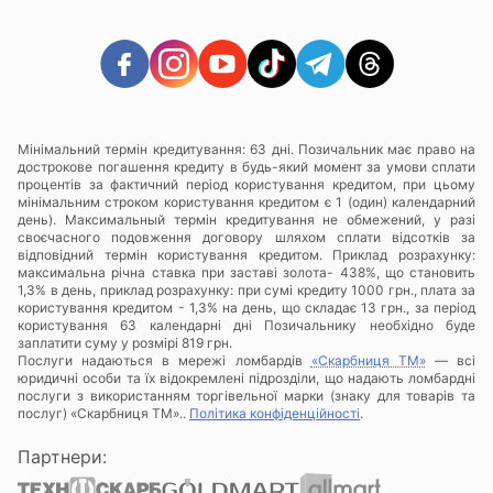
Мінімальний термін кредитування: 63 дні. Позичальник має право на
дострокове погашення кредиту в будь-який момент за умови сплати
процентів за фактичний період користування кредитом, при цьому
мінімальним строком користування кредитом є 1 (один) календарний
день). Максимальный термін кредитування не обмежений, у разі
своєчасного подовження договору шляхом сплати відсотків за
відповідний термін користування кредитом. Приклад розрахунку:
максимальна річна ставка при заставі золота- 438%, що становить
1,3% в день, приклад розрахунку: при сумі кредиту 1000 грн., плата за
користування кредитом - 1,3% на день, що складає 13 грн., за період
користування 63 календарні дні Позичальнику необхідно буде
заплатити суму у розмірі 819 грн.
Послуги надаються в мережі ломбардів
«Скарбниця ТМ»
— всі
юридичні особи та їх відокремлені підрозділи, що надають ломбардні
послуги з використанням торгівельної марки (знаку для товарів та
послуг) «Скарбниця ТМ»..
Політика конфіденційності
.
Партнери: