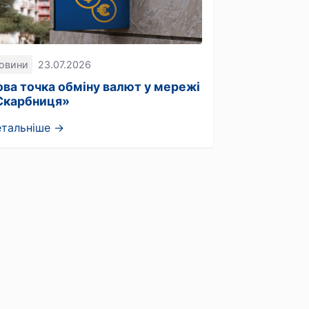
овини
23.07.2026
ова точка обміну валют у мережі
Скарбниця»
етальніше →