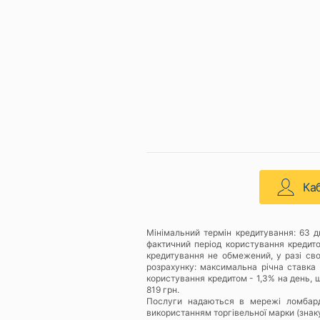
Ка
Мінімальний термін кредитування: 63 
фактичний період користування кредит
кредитування не обмежений, у разі св
розрахунку: максимальна річна ставка 
користування кредитом - 1,3% на день, щ
819 грн.
Послуги надаються в мережі ломбар
використанням торгівельної марки (знак