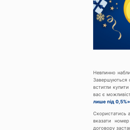
Сервіси
Ломбард онлайн
Мобільний ломбард
Зберігання цінностей
Бонусна програма
Як отримати бонуси
На що можна витратити бонуси
Невпинно набли
Завершуються о
встигли купити
вас є можливіс
лише під 0,5%»
Скористатись 
вказати номер
договору заста