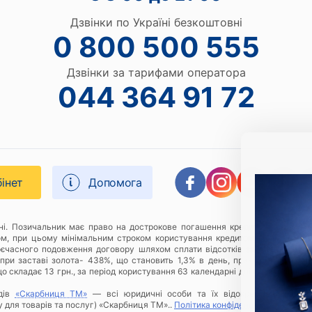
Дзвінки по Україні безкоштовні
0 800 500 555
Дзвінки за тарифами оператора
044 364 91 72
бінет
Допомога
дні. Позичальник має право на дострокове погашення кредиту в будь-яки
ом, при цьому мінімальним строком користування кредитом є 1 (один) к
оєчасного подовження договору шляхом сплати відсотків за відповідний 
при заставі золота- 438%, що становить 1,3% в день, приклад розрахунку
о складає 13 грн., за період користування 63 календарні дні Позичальнику
дів
«Скарбниця ТМ»
— всі юридичні особи та їх відокремлені підроз
у для товарів та послуг) «Скарбниця ТМ»..
Політика конфіденційності
.