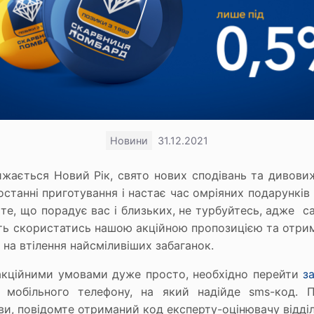
Новини
31.12.2021
жається Новий Рік, свято нових сподівань та дивови
станні приготування і настає час омріяних подарунків 
 те, що порадує вас і близьких, не турбуйтесь, адже 
ть скористатись нашою акційною пропозицією та отр
на втілення найсміливіших забаганок.
акційними умовами дуже просто, необхідно перейти
з
 мобільного телефону, на який надійде sms-код. 
ви, повідомте отриманий код експерту-оцінювачу відділ