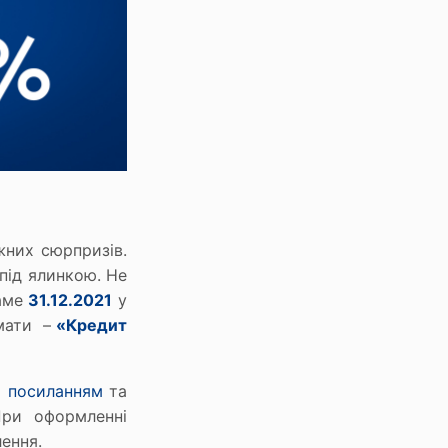
жних сюрпризів.
під ялинкою. Не
саме
31.12.2021
у
имати –
«Кредит
а посиланням
та
При оформленні
ення.