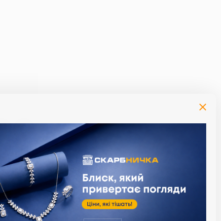
й момент за умови сплати процентів за
алендарний день). Максимальный термін
термін користування кредитом. Приклад
: при сумі кредиту 1000 грн., плата за
 необхідно буде заплатити суму у розмірі
діли, що надають ломбардні послуги з