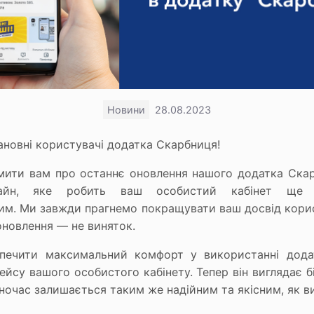
Новини
28.08.2023
ановні користувачі додатка Скарбниця!
мити вам про останнє оновлення нашого додатка Скар
айн, яке робить ваш особистий кабінет ще 
им. Ми завжди прагнемо покращувати ваш досвід кор
оновлення — не виняток.
печити максимальний комфорт у використанні дода
ейсу вашого особистого кабінету. Тепер він виглядає 
ночас залишається таким же надійним та якісним, як в