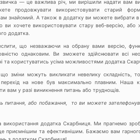
звичка — це важлива річ, ми вирішили надати вам в
жете продовжувати використовувати старий форм
 вам знайомий. А також в додатку ви можете вибрати в
ю ви хочете використовувати стару веб-версію, або
ого додатка.
еслити, що незважаючи на обрану вами версію, функ
вністю однаковим. Ви зможете здійснювати всі необ
ні та користуватись усіма можливостями додатка Скар
 що зміни можуть викликати невелику складність, т
перехід на нове був максимально плавним. Наша 
ти вам у разі виникнення питань або труднощів.
 питання, або побажання, то ви можете зателефонув
а використання додатка Скарбниця. Ми прагнемо зроб
ще приємнішим та ефективнішим. Бажаємо вам гарного
ень з додатком Скарбниця!