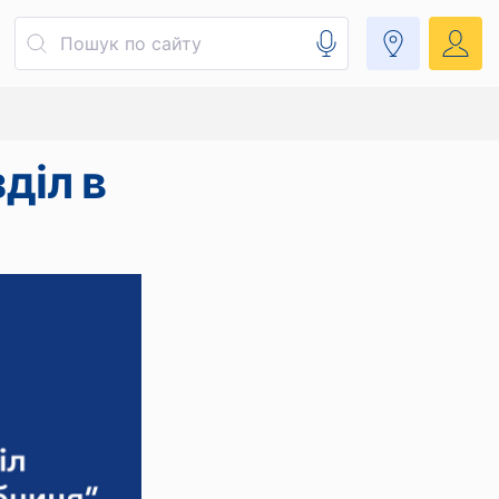
діл в