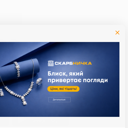
й момент за умови сплати процентів за
алендарний день). Максимальный термін
термін користування кредитом. Приклад
: при сумі кредиту 1000 грн., плата за
 необхідно буде заплатити суму у розмірі
діли, що надають ломбардні послуги з
сервісів
иця
Застосунок Скарбниця
Google Play