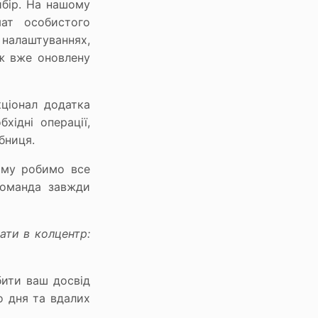
ибір. На нашому
ат особистого
 налаштуваннях,
 ж вже оновлену
ціонал додатка
хідні операції,
бниця.
ому робимо все
команда завжди
ати в колцентр:
ити ваш досвід
 дня та вдалих