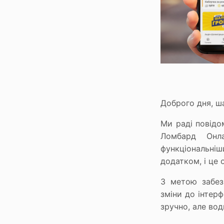
Сервіси
Ломбард онлайн
Мобільний ломбард
Зберігання цінностей
Бонусна програма
Як отримати бонуси
Доброго дня, ш
На що можна витратити бонуси
Ми раді повідо
Ломбард Онл
функціональніш
додатком, і це 
З метою забез
зміни до інтерф
зручно, але вод