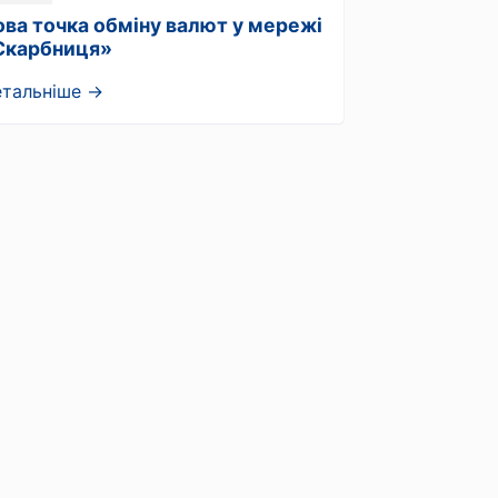
ова точка обміну валют у мережі
Скарбниця»
етальніше →