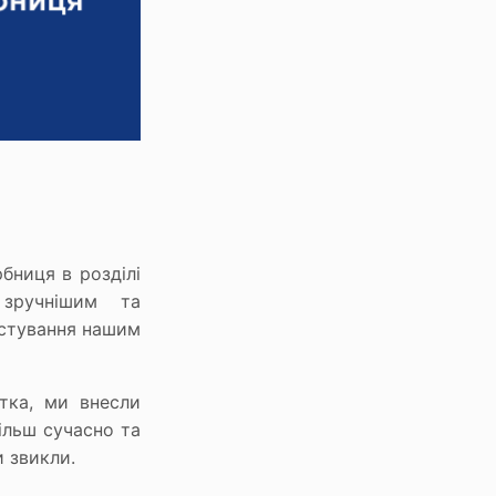
бниця в розділі
зручнішим та
истування нашим
тка, ми внесли
більш сучасно та
и звикли.