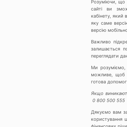
Розуміючи, що 
сайті ви змо
кабінету, який
яку саме версі
версію мобільн
Важливо підкр
залишається по
переглядати да
Ми розуміємо,
можливе, щоб 
готова допомог
Якщо виникають
0 800 500 555
Дякуємо вам з
користування 
фінансових ріш