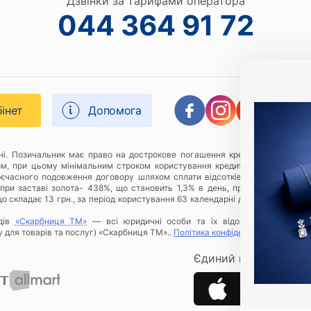
Дзвінки за тарифами оператора
044 364 91 72
бінет
Допомога
дні. Позичальник має право на дострокове погашення кредиту в будь-яки
ом, при цьому мінімальним строком користування кредитом є 1 (один) к
оєчасного подовження договору шляхом сплати відсотків за відповідний 
при заставі золота- 438%, що становить 1,3% в день, приклад розрахунку
о складає 13 грн., за період користування 63 календарні дні Позичальнику
дів
«Скарбниця ТМ»
— всі юридичні особи та їх відокремлені підроз
у для товарів та послуг) «Скарбниця ТМ»..
Політика конфіденційності
.
Єдиний ключ до всіх 
Застосунок Скарбн
App Store