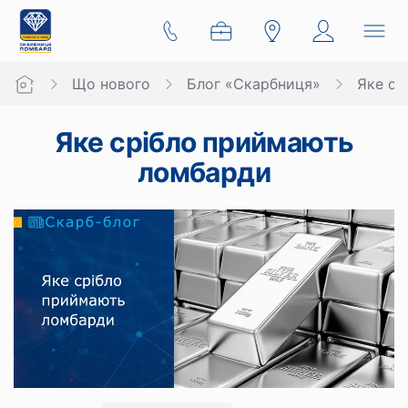
Що нового
Блог «Скарбниця»
Яке ср
Яке срібло приймають
ломбарди