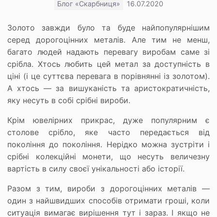
Блог «Скарбниця»
16.07.2020
Золото завжди було та буде найпопулярнішим
серед дорогоцінних металів. Але тим не менш,
багато людей надають перевагу виробам саме зі
срібла. Хтось любить цей метал за доступність в
ціні (і це суттєва перевага в порівнянні із золотом).
А хтось — за вишуканість та аристократичність,
яку несуть в собі срібні вироби.
Крім ювелірних прикрас, дуже популярним є
столове срібло, яке часто передається від
покоління до покоління. Нерідко можна зустріти і
срібні колекційні монети, що несуть величезну
вартість в силу своєї унікальності або історії.
Разом з тим, вироби з дорогоцінних металів —
один з найшвидших способів отримати гроші, коли
ситуація вимагає вирішення тут і зараз. І якщо не