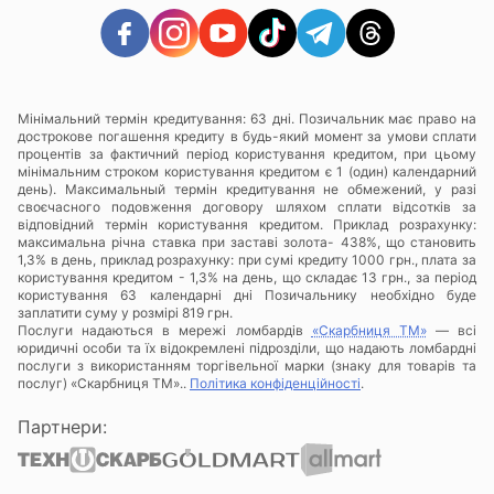
Мінімальний термін кредитування: 63 дні. Позичальник має право на
дострокове погашення кредиту в будь-який момент за умови сплати
процентів за фактичний період користування кредитом, при цьому
мінімальним строком користування кредитом є 1 (один) календарний
день). Максимальный термін кредитування не обмежений, у разі
своєчасного подовження договору шляхом сплати відсотків за
відповідний термін користування кредитом. Приклад розрахунку:
максимальна річна ставка при заставі золота- 438%, що становить
1,3% в день, приклад розрахунку: при сумі кредиту 1000 грн., плата за
користування кредитом - 1,3% на день, що складає 13 грн., за період
користування 63 календарні дні Позичальнику необхідно буде
заплатити суму у розмірі 819 грн.
Послуги надаються в мережі ломбардів
«Скарбниця ТМ»
— всі
юридичні особи та їх відокремлені підрозділи, що надають ломбардні
послуги з використанням торгівельної марки (знаку для товарів та
послуг) «Скарбниця ТМ»..
Політика конфіденційності
.
Партнери: