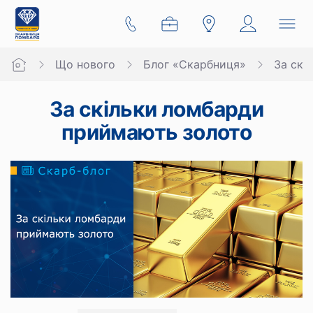
Що нового
Блог «Скарбниця»
За скі
За скільки ломбарди
приймають золото