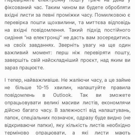
фіксований час. Таким чином ви будете обробляти
вхідні листи за певні проміжки часу. Помилковою є
перевірка пошти щохвилини, та миттєва відповідь
на вхідні повідомлення. Такий підхід постійного
сидіння “на електронці” не дасть вам зосередитись
на своїх завданнях. Зверніть увагу на ще один
важливий момент: перш ніж перевіряти пошту,
завершіть свій найскладніший проєкт, над яким ви
зараз працюєте.
І тепер, найважливіше. Не жаліючи часу, а це займе
не більше 10-15 хвилин, налаштуйте правила
повідомлень в Outlook. Так ви зможете
опрацьовувати великі масиви листів, економлячи
дійсно багато часу. В залежності від налаштувань,
папок, спеціальних позначок, одразу буде видно (не
відкриваючи папки), яку кількість листів необхідно
терміново опрацювати, а які листи мають