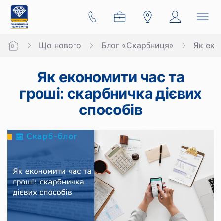
Що нового
Блог «Скарбниця»
Як еко
Як економити час та
гроші: скарбничка дієвих
способів