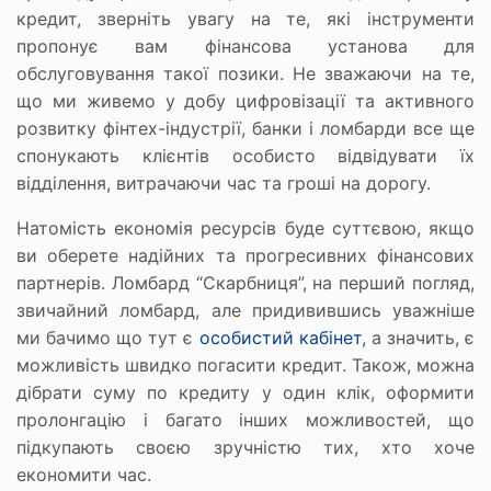
кредит, зверніть увагу на те, які інструменти
пропонує вам фінансова установа для
обслуговування такої позики. Не зважаючи на те,
що ми живемо у добу цифровізації та активного
розвитку фінтех-індустрії, банки і ломбарди все ще
спонукають клієнтів особисто відвідувати їх
відділення, витрачаючи час та гроші на дорогу.
Натомість економія ресурсів буде суттєвою, якщо
ви оберете надійних та прогресивних фінансових
партнерів. Ломбард “Скарбниця”, на перший погляд,
звичайний ломбард, але придивившись уважніше
ми бачимо що тут є
особистий кабінет
, а значить, є
можливість швидко погасити кредит. Також, можна
дібрати суму по кредиту у один клік, оформити
пролонгацію і багато інших можливостей, що
підкупають своєю зручністю тих, хто хоче
економити час.