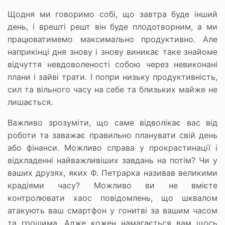
Щодня ми говоримо собі, що завтра буде інший
день, і врешті решт він буде плодотворним, а ми
працюватимемо максимально продуктивно. Але
наприкінці дня знову і знову виникає таке знайоме
відчуття невдоволеності собою через невиконані
плани і зайві трати. І попри низьку продуктивність,
сил та вільного часу на себе та близьких майже не
лишається.
Важливо зрозуміти, що саме відволікає вас від
роботи та заважає правильно планувати свій день
або фінанси. Можливо справа у прокрастинації і
відкладенні найважливіших завдань на потім? Чи у
ваших друзях, яких Ф. Петрарка називав великими
крадіями часу? Можливо ви не вмієте
контролювати хаос повідомлень, що шквалом
атакують ваш смартфон у гонитві за вашим часом
та грошима. Адже кожен намагається вам щось