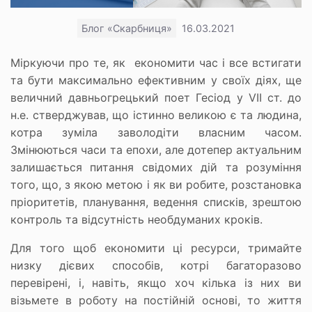
Блог «Скарбниця»
16.03.2021
Міркуючи про те, як економити час і все встигати
та бути максимально ефективним у своїх діях, ще
величний давньогрецький поет Гесіод у VII ст. до
н.е. стверджував, що істинно великою є та людина,
котра зуміла заволодіти власним часом.
Змінюються часи та епохи, але дотепер актуальним
залишається питання свідомих дій та розуміння
того, що, з якою метою і як ви робите, розстановка
пріоритетів, планування, ведення списків, зрештою
контроль та відсутність необдуманих кроків.
Для того щоб економити ці ресурси, тримайте
низку дієвих способів, котрі багаторазово
перевірені, і, навіть, якщо хоч кілька із них ви
візьмете в роботу на постійній основі, то життя