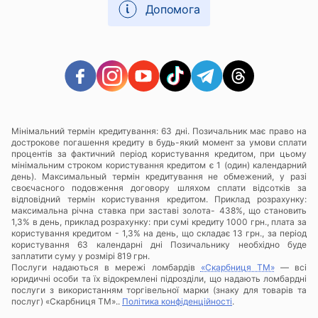
Допомога
Мінімальний термін кредитування: 63 дні. Позичальник має право на
дострокове погашення кредиту в будь-який момент за умови сплати
процентів за фактичний період користування кредитом, при цьому
мінімальним строком користування кредитом є 1 (один) календарний
день). Максимальный термін кредитування не обмежений, у разі
своєчасного подовження договору шляхом сплати відсотків за
відповідний термін користування кредитом. Приклад розрахунку:
максимальна річна ставка при заставі золота- 438%, що становить
1,3% в день, приклад розрахунку: при сумі кредиту 1000 грн., плата за
користування кредитом - 1,3% на день, що складає 13 грн., за період
користування 63 календарні дні Позичальнику необхідно буде
заплатити суму у розмірі 819 грн.
Послуги надаються в мережі ломбардів
«Скарбниця ТМ»
— всі
юридичні особи та їх відокремлені підрозділи, що надають ломбардні
послуги з використанням торгівельної марки (знаку для товарів та
послуг) «Скарбниця ТМ»..
Політика конфіденційності
.