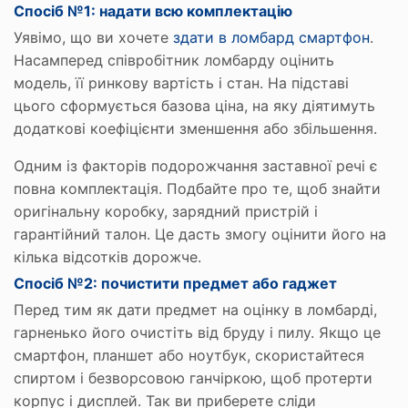
Спосіб №1: надати всю комплектацію
Уявімо, що ви хочете
здати в ломбард смартфон
.
Насамперед співробітник ломбарду оцінить
модель, її ринкову вартість і стан. На підставі
цього сформується базова ціна, на яку діятимуть
додаткові коефіцієнти зменшення або збільшення.
Одним із факторів подорожчання заставної речі є
повна комплектація. Подбайте про те, щоб знайти
оригінальну коробку, зарядний пристрій і
гарантійний талон. Це дасть змогу оцінити його на
кілька відсотків дорожче.
Спосіб №2: почистити предмет або гаджет
Перед тим як дати предмет на оцінку в ломбарді,
гарненько його очистіть від бруду і пилу. Якщо це
смартфон, планшет або ноутбук, скористайтеся
спиртом і безворсовою ганчіркою, щоб протерти
корпус і дисплей. Так ви приберете сліди