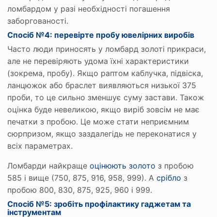
ломбардом у разі необхідності погашення
заборгованості.
Спосіб №4: перевірте пробу ювелірних виробів
Часто люди приносять у ломбард золоті прикраси,
але не перевіряють удома їхні характеристики
(зокрема, пробу). Якщо раптом каблучка, підвіска,
ланцюжок або браслет виявляються низької 375
проби, то це сильно зменшує суму застави. Також
оцінка буде невеликою, якщо виріб зовсім не має
печатки з пробою. Це може стати неприємним
сюрпризом, якщо заздалегідь не переконатися у
всіх параметрах.
Ломбарди найкраще
оцінюють золото
з пробою
585 і вище (750, 875, 916, 958, 999). А
срібло
з
пробою 800, 830, 875, 925, 960 і 999.
Спосіб №5: зробіть профілактику гаджетам та
інструментам