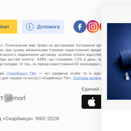
бінет
Допомога
дні. Позичальник має право на дострокове погашення кредиту в будь-яки
ом, при цьому мінімальним строком користування кредитом є 1 (один) к
оєчасного подовження договору шляхом сплати відсотків за відповідний 
при заставі золота- 438%, що становить 1,3% в день, приклад розрахунку
о складає 13 грн., за період користування 63 календарні дні Позичальнику
дів
«Скарбниця ТМ»
— всі юридичні особи та їх відокремлені підроз
у для товарів та послуг) «Скарбниця ТМ»..
Політика конфіденційності
.
Єдиний ключ до всіх 
Застосунок Скарбн
App Store
д
«Скарбниця» 1992-2026