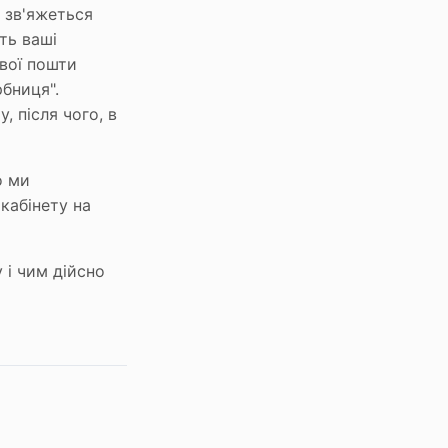
и зв'яжеться
ть ваші
ової пошти
рбниця".
 після чого, в
о ми
кабінету на
 і чим дійсно