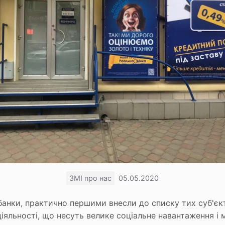
ЗМІ про нас
05.05.2020
 банки, практично першими внесли до списку тих суб'єк
діяльності, що несуть велике соціальне навантаження і