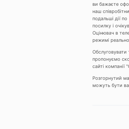
ви бажаєте офор
наш співробітн
подальші дії по
посилку і очіку
Оцінювач в тел
режимі реальног
Обслуговувати т
пропонуємо ско
сайті компанії 
Розгорнутий ма
можуть бути ва