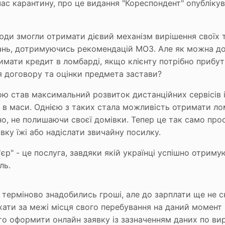
ас карантину, про це видання "Кореспондент" опубліку
юди змогли отримати дієвий механізм вирішення своїх 
ань, дотримуючись рекомендацій МОЗ. Але як можна д
имати кредит в ломбарді, якщо клієнту потрібно прибут
 договору та оцінки предмета застави?
ю став максимальний розвиток дистанційних сервісів 
і в маси. Однією з таких стала можливість отримати л
о, не полишаючи своєї домівки. Тепер це так само прос
ку їжі або надіслати звичайну посилку.
єр" - це послуга, завдяки якій українці успішно отриму
ль.
 терміново знадобились гроші, але до зарплати ще не с
хати за межі місця свого перебування на даний момент
то оформити онлайн заявку із зазначенням даних по вир