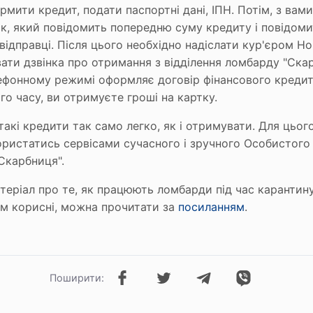
мити кредит, подати паспортні дані, ІПН. Потім, з вам
ик, який повідомить попередню суму кредиту і повідоми
 відправці. Після цього необхідно надіслати кур'єром Н
вати дзвінка про отримання з відділення ломбарду "Ска
ефонному режимі оформляє договір фінансового кредиту,
о часу, ви отримуєте гроші на картку.
акі кредити так само легко, як і отримувати. Для цьог
ристатись сервісами сучасного і зручного Особистого 
"Скарбниця".
теріал про те, як працюють ломбарди під час карантину
м корисні, можна прочитати за
посиланням
.
Поширити: