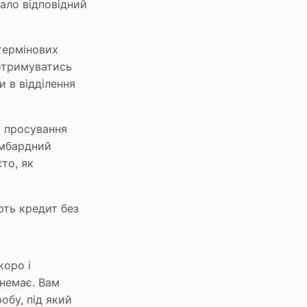
вало відповідний
термінових
отримуватись
и в відділення
і просування
омбардний
то, як
ють кредит без
коро і
 немає. Вам
обу, під який