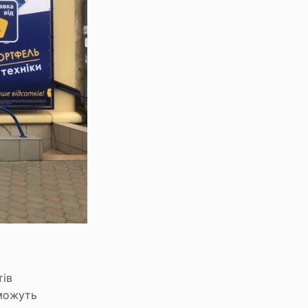
тів
 можуть