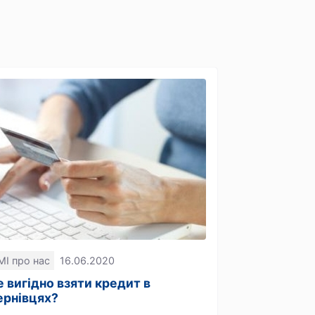
МІ про нас
16.06.2020
е вигідно взяти кредит в
ернівцях?