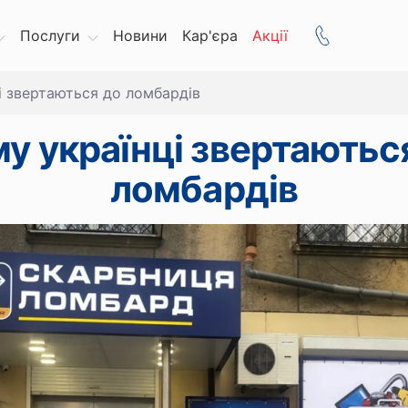
Послуги
Новини
Кар'єра
Акції
і звертаються до ломбардів
у українці звертаютьс
ломбардів