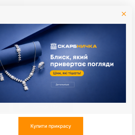
й момент за умови сплати процентів за
алендарний день). Максимальный термін
термін користування кредитом. Приклад
: при сумі кредиту 1000 грн., плата за
 необхідно буде заплатити суму у розмірі
діли, що надають ломбардні послуги з
сервісів
иця
Застосунок Скарбниця
Google Play