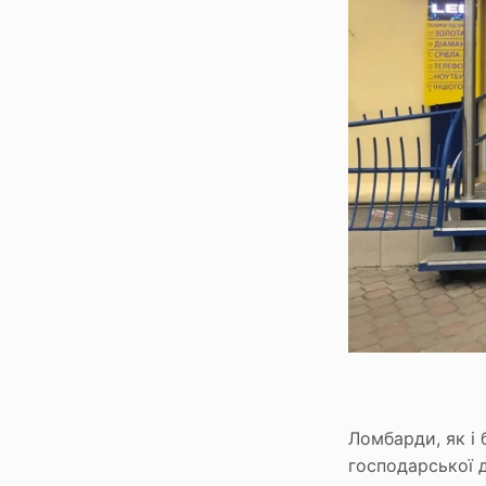
Сервіси
Ломбард онлайн
Мобільний ломбард
Зберігання цінностей
Бонусна програма
Як отримати бонуси
На що можна витратити бонуси
Ломбарди, як і
господарської 